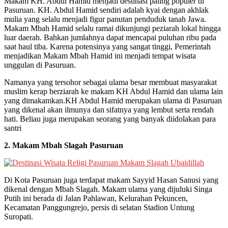
Makam KH. Abdul Hamid menjadi destinasi paling populer di
Pasuruan. KH. Abdul Hamid sendiri adalah kyai dengan akhlak
mulia yang selalu menjadi figur panutan penduduk tanah Jawa.
Makam Mbah Hamid selalu ramai dikunjungi peziarah lokal hingga
luar daerah. Bahkan jumlahnya dapat mencapai puluhan ribu pada
saat haul tiba. Karena potensinya yang sangat tinggi, Pemerintah
menjadikan Makam Mbah Hamid ini menjadi tempat wisata
unggulan di Pasuruan.
Namanya yang tersohor sebagai ulama besar membuat masyarakat
muslim kerap berziarah ke makam KH Abdul Hamid dan ulama lain
yang dimakamkan.KH Abdul Hamid merupakan ulama di Pasuruan
yang dikenal akan ilmunya dan sifatnya yang lembut serta rendah
hati. Beliau juga merupakan seorang yang banyak diidolakan para
santri
2. Makam Mbah Slagah Pasuruan
Di Kota Pasuruan juga terdapat makam Sayyid Hasan Sanusi yang
dikenal dengan Mbah Slagah. Makam ulama yang dijuluki Singa
Putih ini berada di Jalan Pahlawan, Kelurahan Pekuncen,
Kecamatan Panggungrejo, persis di selatan Stadion Untung
Suropati.