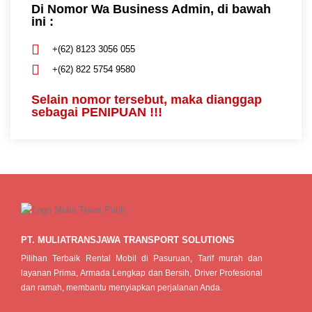
Di Nomor Wa Business Admin, di bawah
ini :
+(62) 8123 3056 055
+(62) 822 5754 9580
Selain nomor tersebut, maka dianggap
sebagai PENIPUAN !!!
PT. MULIATRANSJAWA TRANSPORT SOLUTIONS
Pilihan Terbaik Rental Mobil di Pasuruan, Tarif murah dan
layanan Prima, Armada Lengkap dan Bersih, Driver Profesional
dan ramah, membantu menyiapkan perjalanan Anda.