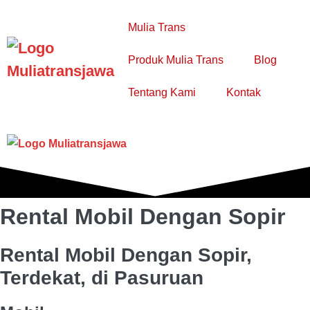
Lompat
ke
Mulia Trans
konten
Produk Mulia Trans
Blog
Togg
Tentang Kami
Kontak
Pen
Tog
T
Pen
M
Rental Mobil Dengan Sopir
Rental Mobil Dengan Sopir,
Terdekat, di Pasuruan