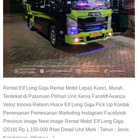
Rental Elf Long Giga Rental Mobil Lepas Kunci, Murah,
Terdekat di Pasuruan Pilihan Unit Xenia Facelift Avanza
Veloz Innova Reborn Hiace Elf Long Giga Pick Up Kontak
Pemesanan Pemesanan Marketing Instagram Facebook
Previous image Next image Rental Mobil Elf Long Giga
(2018) Rp 1.150.000 /Hari Detail Unit Merk : Tahun : Jenis
Kendaraan : Warna […]