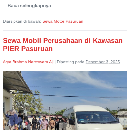
Baca selengkapnya
Sewa
Motor
Yamaha
Diarsipkan di bawah:
Sewa Motor Pasuruan
Nmax
Sewa Mobil Perusahaan di Kawasan
PIER Pasuruan
Arya Brahma Nareswara Aji
|
Diposting pada
Desember 3, 2025
Sewa
Mobil
Perusahaan
di
Kawasan
PIER
Pasuruan