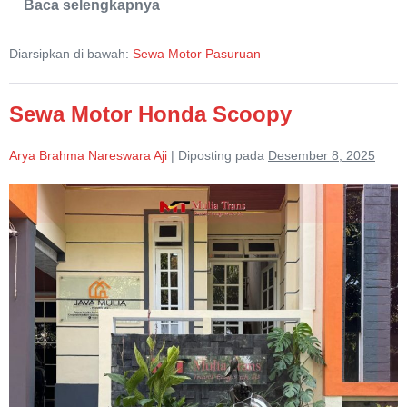
Baca selengkapnya
Sewa
Motor
Honda
Diarsipkan di bawah:
Sewa Motor Pasuruan
Vario
Sewa Motor Honda Scoopy
Arya Brahma Nareswara Aji
|
Diposting pada
Desember 8, 2025
Sewa
Motor
Honda
Scoopy