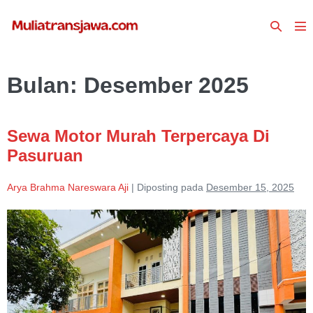
Lompat
Toggle
ke
To
Pencari
konten
Me
Bulan:
Desember 2025
Sewa Motor Murah Terpercaya Di
Pasuruan
Arya Brahma Nareswara Aji
|
Diposting pada
Desember 15, 2025
Sewa
Motor
Murah
Terpercaya
Di
Pasuruan