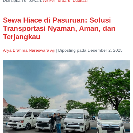
Diarsipkan di bawah:
Artikel Terbaru
,
Edukasi
di
Kawasan
PIER
Pasuruan
Sewa Hiace di Pasuruan: Solusi
Transportasi Nyaman, Aman, dan
Terjangkau
Arya Brahma Nareswara Aji
|
Diposting pada
Desember 2, 2025
Sewa
Hiace
di
Pasuruan:
Solusi
Transportasi
Nyaman,
Aman,
dan