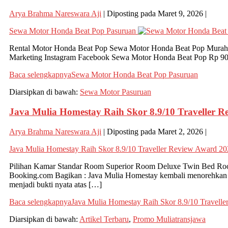
Arya Brahma Nareswara Aji
|
Diposting pada
Maret 9, 2026
|
Sewa Motor Honda Beat Pop Pasuruan
Rental Motor Honda Beat Pop Sewa Motor Honda Beat Pop Murah,
Marketing Instagram Facebook Sewa Motor Honda Beat Pop Rp 90.
Baca selengkapnya
Sewa Motor Honda Beat Pop Pasuruan
Diarsipkan di bawah:
Sewa Motor Pasuruan
Java Mulia Homestay Raih Skor 8.9/10 Traveller 
Arya Brahma Nareswara Aji
|
Diposting pada
Maret 2, 2026
|
Java Mulia Homestay Raih Skor 8.9/10 Traveller Review Award 2
Pilihan Kamar Standar Room Superior Room Deluxe Twin Bed Roo
Booking.com Bagikan : Java Mulia Homestay kembali menorehkan p
menjadi bukti nyata atas […]
Baca selengkapnya
Java Mulia Homestay Raih Skor 8.9/10 Travell
Diarsipkan di bawah:
Artikel Terbaru
,
Promo Muliatransjawa