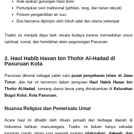
Arak-arakan gunungan hasil bumi
Pertunjukan seni tradisional (jathilan, reog, dan tarian rakyat)
Prosesi pengambilan air suci
Doa bersama dipimpin oleh tokoh adat dan ulama setempat
Tradisi ini menjadi daya tarik wisata budaya karena memadukan unsur
spiritual, sosial, dan keindahan alam pegunungan Pasuruan.
2. Haul Habib Hasan bin Thohir Al-Hadad di
Pasuruan Kota
Pasuruan dikenal sebagai salah satu
pusat penyebaran Islam di Jawa
Timur
, dan hal ini tercermin dalam perayaan
Haul Habib Hasan bin
Thohir Al-Hadad
, seorang ulama besar yang dimakamkan di
Kelurahan
Bugul Kidul, Kota Pasuruan.
Nuansa Religius dan Pemersatu Umat
Acara haul ini dihadiri oleh ribuan jamaah dari berbagai daerah di
Indonesia bahkan mancanegara. Tradisi ini bukan hanya sekadar
kegiatan ziarah, tetapi juga menjadi momen
silaturahmi, dakwah, dan