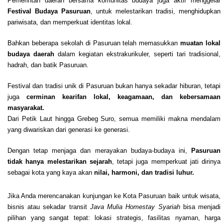
Pemerintah daerah bersama komunitas budaya juga aktif menggelar
Festival Budaya Pasuruan
, untuk melestarikan tradisi, menghidupkan
pariwisata, dan memperkuat identitas lokal.
Bahkan beberapa sekolah di Pasuruan telah memasukkan
muatan lokal
budaya daerah
dalam kegiatan ekstrakurikuler, seperti tari tradisional,
hadrah, dan batik Pasuruan.
Festival dan tradisi unik di Pasuruan bukan hanya sekadar hiburan, tetapi
juga
cerminan kearifan lokal, keagamaan, dan kebersamaan
masyarakat.
Dari Petik Laut hingga Grebeg Suro, semua memiliki makna mendalam
yang diwariskan dari generasi ke generasi.
Dengan tetap menjaga dan merayakan budaya-budaya ini,
Pasuruan
tidak hanya melestarikan sejarah
, tetapi juga memperkuat jati dirinya
sebagai kota yang kaya akan
nilai, harmoni, dan tradisi luhur.
Jika Anda merencanakan kunjungan ke Kota Pasuruan baik untuk wisata,
bisnis atau sekadar transit
Java Mulia Homestay Syariah
bisa menjadi
pilihan yang sangat tepat: lokasi strategis, fasilitas nyaman, harga