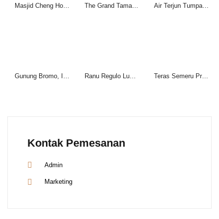
Masjid Cheng Ho Pasuruan, Ikon Wisata Religi yang Unik
The Grand Taman Safari Prigen Pasuruan, Pilihan Liburan Keluarga Saat Akhir Pekan
Air Terjun Tumpak Sewu, Surga Tersembunyi di Kaki Gunung Semeru
Gunung Bromo, Ikon Wisata Alam Jawa Timur yang Mendunia
Ranu Regulo Lumajang: Danau Alami di Kaki Gunung Semeru
Teras Semeru Pronojiwo: Pesona Wisata Alam Instagramable di Lumajang
Kontak Pemesanan
Admin
Marketing