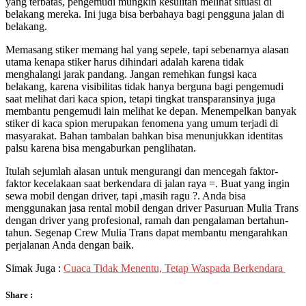
yang terbatas, pengemudi mungkin kesulitan melihat situasi di
belakang mereka. Ini juga bisa berbahaya bagi pengguna jalan di
belakang.
Memasang stiker memang hal yang sepele, tapi sebenarnya alasan
utama kenapa stiker harus dihindari adalah karena tidak
menghalangi jarak pandang. Jangan remehkan fungsi kaca
belakang, karena visibilitas tidak hanya berguna bagi pengemudi
saat melihat dari kaca spion, tetapi tingkat transparansinya juga
membantu pengemudi lain melihat ke depan. Menempelkan banyak
stiker di kaca spion merupakan fenomena yang umum terjadi di
masyarakat. Bahan tambalan bahkan bisa menunjukkan identitas
palsu karena bisa mengaburkan penglihatan.
Itulah sejumlah alasan untuk mengurangi dan mencegah faktor-
faktor kecelakaan saat berkendara di jalan raya =. Buat yang ingin
sewa mobil dengan driver, tapi ,masih ragu ?. Anda bisa
menggunakan jasa rental mobil dengan driver Pasuruan Mulia Trans
dengan driver yang profesional, ramah dan pengalaman bertahun-
tahun. Segenap Crew Mulia Trans dapat membantu mengarahkan
perjalanan Anda dengan baik.
Simak Juga :
Cuaca Tidak Menentu, Tetap Waspada Berkendara
Share :