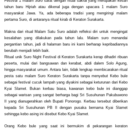
Festival 1 malam Suro sarat dengan ritual sakral yang merupakan kesan
tahun baru Hijriah atau dikenal juga dengan upacara 1 malam Suro
masyarakat Jawa. Ya, ada beberapa tradisi yang mengiringi malam
pertama Suro, di antaranya ritual kirab di Keraton Surakarta.
Makna dari ritual Malam Satu Suro adalah refleksi diri untuk mengingat
kesalahan yang dilakukan pada tahun lalu. Malam suro menandai
pergantian tahun, jadi di halaman baru ini kami berharap kepribadiannya
berubah menjadi lebih baik.
Ritual unik Suro Night Festival di Keraton Surakarta kerap dihadiri ribuan
peserta, mulai dari bangsawan dan kerabat, abdi dalem Solo Agung,
hingga masyarakat umum. Antara lain, tidak lengkap membicarakan ritual
pesta satu malam Suro Keraton Surakarta tanpa menyebut Kebo bule
sebagai festival cucuk lampah yang diyakini sebagai keturunan dari Kebo
Kyai Slamet. Bukan kerbau biasa, kawanan kebo bule ini dianggap
sebagai warisan yang sangat berharga bagi Sri Susuhunan Pakubuwono
II yang dianugerahkan oleh Bupati Ponorogo. Kerbau tersebut diberikan
kepada Sri Susuhunan PB II dengan pusaka bernama Kyai Slamet
sehingga kebo asing ini disebut Kebo Kyai Slamet.
Orang Kebo bule yang saat ini bermukim di pekarangan keraton