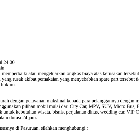
l 24.00
in,
n memperbaiki atau mengeluarkan ongkos biaya atas kerusakan terseb
 yang rusak akibat pemakaian yang menyebabkan spare part tersebut ti
a hukum.
rmurah dengan pelayanan maksimal kepada para pelanggannya dengan mel
enggunakan pilihan mobil mulai dari City Car, MPV, SUV, Micro Bus, 
 untuk kebutuhan wisata, bisnis, perjalanan dinas, wedding car, VIP 
alam durasi 24 jam.
hususnya di Pasuruan, silahkan menghubungi :