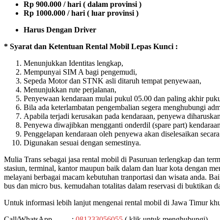
Rp 900.000 / hari ( dalam provinsi )
Rp 1000.000 / hari ( luar provinsi )
Harus Dengan Driver
* Syarat dan Ketentuan Rental Mobil Lepas Kunci :
Menunjukkan Identitas lengkap,
Mempunyai SIM A bagi pengemudi,
Sepeda Motor dan STNK asli ditaruh tempat penyewaan,
Menunjukkan rute perjalanan,
Penyewaan kendaraan mulai pukul 05.00 dan paling akhir puku
Bila ada keterlambatan pengembalian segera menghubungi adm
Apabila terjadi kerusakan pada kendaraan, penyewa diharuska
Penyewa diwajibkan mengganti onderdil (spare part) kendaraan
Penggelapan kendaraan oleh penyewa akan diselesaikan secar
Digunakan sesuai dengan semestinya.
Mulia Trans sebagai jasa rental mobil di Pasuruan terlengkap dan te
stasiun, terminal, kantor maupun baik dalam dan luar kota dengan m
melayani berbagai macam kebutuhan tranportasi dan wisata anda. Baik
bus dan micro bus. kemudahan totalitas dalam reservasi di buktikan d
Untuk informasi lebih lanjut mengenai rental mobil di Jawa Timur k
Call/WhatsApp :
081233056055
( klik untuk menghubungi)