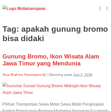
Lompat
Toggle
ke
To
Pencar
M
konten
Tag:
apakah gunung bromo
bisa didaki
Gunung Bromo, Ikon Wisata Alam
Jawa Timur yang Mendunia
Arya Brahma Nareswara Aji
|
Diposting pada
Juni 2, 2026
Gunung
Bromo,
Ikon
Pilihan Transportasi Sewa Motor Sewa Mobil Penginapan
Wisata
Kontak Pemesanan Booking Marketing Instagram Facebook