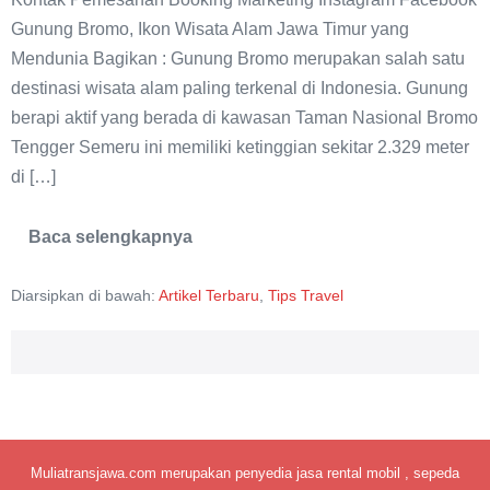
Alam
Gunung Bromo, Ikon Wisata Alam Jawa Timur yang
Jawa
Mendunia Bagikan : Gunung Bromo merupakan salah satu
Timur
destinasi wisata alam paling terkenal di Indonesia. Gunung
yang
berapi aktif yang berada di kawasan Taman Nasional Bromo
Mendunia
Tengger Semeru ini memiliki ketinggian sekitar 2.329 meter
di […]
Baca selengkapnya
Gunung
Bromo,
Ikon
Diarsipkan di bawah:
Artikel Terbaru
,
Tips Travel
Wisata
Alam
Jawa
Timur
yang
Mendunia
Muliatransjawa.com merupakan penyedia jasa rental mobil , sepeda