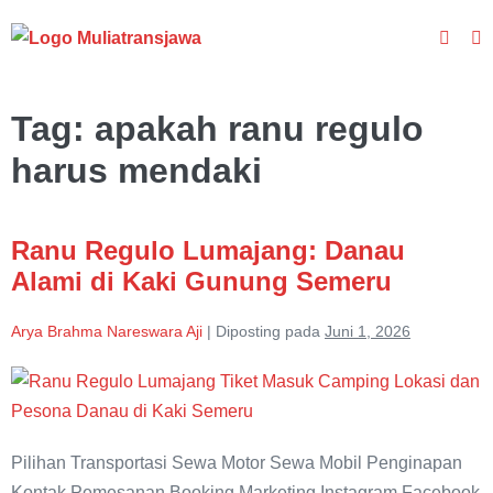
Lompat
Toggle
ke
To
Pencar
M
konten
Tag:
apakah ranu regulo
harus mendaki
Ranu Regulo Lumajang: Danau
Alami di Kaki Gunung Semeru
Arya Brahma Nareswara Aji
|
Diposting pada
Juni 1, 2026
Ranu
Regulo
Lumajang:
Pilihan Transportasi Sewa Motor Sewa Mobil Penginapan
Danau
Kontak Pemesanan Booking Marketing Instagram Facebook