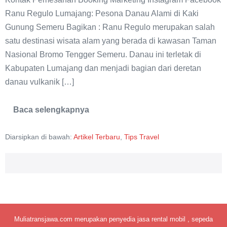
Alami
Ranu Regulo Lumajang: Pesona Danau Alami di Kaki
di
Gunung Semeru Bagikan : Ranu Regulo merupakan salah
Kaki
satu destinasi wisata alam yang berada di kawasan Taman
Gunung
Nasional Bromo Tengger Semeru. Danau ini terletak di
Semeru
Kabupaten Lumajang dan menjadi bagian dari deretan
danau vulkanik […]
Baca selengkapnya
Ranu
Regulo
Lumajang:
Diarsipkan di bawah:
Artikel Terbaru
,
Tips Travel
Danau
Alami
di
Kaki
Gunung
Semeru
Muliatransjawa.com merupakan penyedia jasa rental mobil , sepeda