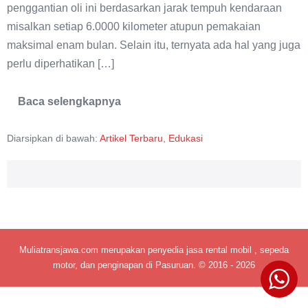
penggantian oli ini berdasarkan jarak tempuh kendaraan
misalkan setiap 6.0000 kilometer atupun pemakaian
maksimal enam bulan. Selain itu, ternyata ada hal yang juga
perlu diperhatikan […]
Baca selengkapnya
Ganti
Oli
Mesin
Diarsipkan di bawah:
Artikel Terbaru
,
Edukasi
Jangan
Menghitung
dari
Jarak
dan
Waktu
Muliatransjawa.com merupakan penyedia jasa rental mobil , sepeda
motor, dan penginapan di Pasuruan. © 2016 - 2026