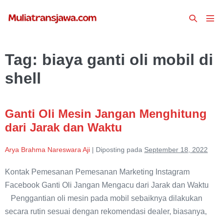
Lompat
Toggle
ke
To
Pencari
konten
Me
Tag:
biaya ganti oli mobil di
shell
Ganti Oli Mesin Jangan Menghitung
dari Jarak dan Waktu
Arya Brahma Nareswara Aji
|
Diposting pada
September 18, 2022
Kontak Pemesanan Pemesanan Marketing Instagram
Facebook Ganti Oli Jangan Mengacu dari Jarak dan Waktu
Penggantian oli mesin pada mobil sebaiknya dilakukan
secara rutin sesuai dengan rekomendasi dealer, biasanya,