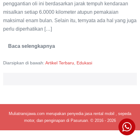
penggantian oli ini berdasarkan jarak tempuh kendaraan
misalkan setiap 6.0000 kilometer atupun pemakaian
maksimal enam bulan. Selain itu, ternyata ada hal yang juga
perlu diperhatikan […]
Baca selengkapnya
Ganti
Oli
Mesin
Diarsipkan di bawah:
Artikel Terbaru
,
Edukasi
Jangan
Menghitung
dari
Jarak
dan
Waktu
Muliatransjawa.com merupakan penyedia jasa rental mobil , sepeda
motor, dan penginapan di Pasuruan. © 2016 - 2026