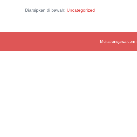
Keuntungan
Bisnis
Diarsipkan di bawah:
Uncategorized
Rental/Sewa
Mobil
Muliatransjawa.com 