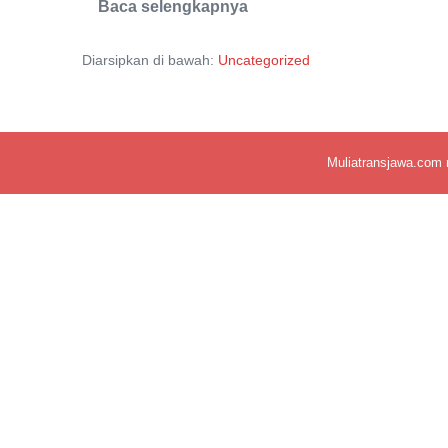
Baca selengkapnya
Pasuruan
Industrial
Estate
Diarsipkan di bawah:
Uncategorized
Rembang
(PIER)
Muliatransjawa.com 