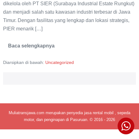
dikelola oleh PT SIER (Surabaya Industrial Estate Rungkut)
dan menjadi salah satu kawasan industri terbesar di Jawa
Timur. Dengan fasilitas yang lengkap dan lokasi strategis,
PIER menarik […]
Baca selengkapnya
Pasuruan
Industrial
Estate
Diarsipkan di bawah:
Uncategorized
Rembang
(PIER)
Muliatransjawa.com merupakan penyedia jasa rental mobil , sepeda
motor, dan penginapan di Pasuruan. © 2016 - 2026