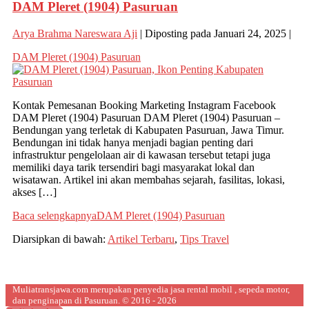
DAM Pleret (1904) Pasuruan
Arya Brahma Nareswara Aji
|
Diposting pada
Januari 24, 2025
|
DAM Pleret (1904) Pasuruan
Kontak Pemesanan Booking Marketing Instagram Facebook
DAM Pleret (1904) Pasuruan DAM Pleret (1904) Pasuruan –
Bendungan yang terletak di Kabupaten Pasuruan, Jawa Timur.
Bendungan ini tidak hanya menjadi bagian penting dari
infrastruktur pengelolaan air di kawasan tersebut tetapi juga
memiliki daya tarik tersendiri bagi masyarakat lokal dan
wisatawan. Artikel ini akan membahas sejarah, fasilitas, lokasi,
akses […]
Baca selengkapnya
DAM Pleret (1904) Pasuruan
Diarsipkan di bawah:
Artikel Terbaru
,
Tips Travel
Muliatransjawa.com merupakan penyedia jasa rental mobil , sepeda motor,
dan penginapan di Pasuruan. © 2016 - 2026