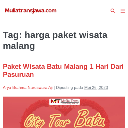
Lompat
Toggle
ke
To
Pencari
konten
Me
Tag:
harga paket wisata
malang
Paket Wisata Batu Malang 1 Hari Dari
Pasuruan
Arya Brahma Nareswara Aji
|
Diposting pada
Mei 26, 2023
Paket
Wisata
Batu
Malang