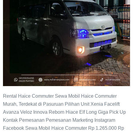
Rental Haice Commuter Sewa Mobil Haice Commuter
Murah, Terdekat di Pasuruan Pilihan Unit Xenia Facelift
Avanza Veloz Innova Reborn Hiace Elf Long Giga Pick Up
Kontak Pemesanan Pemesanan Marketing Instagram
Facebook Sewa Mobil Haice Commuter Rp 1.265.000 Rp