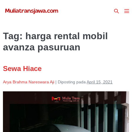
Lompat
Toggle
ke
To
Pencari
konten
Me
Tag:
harga rental mobil
avanza pasuruan
Sewa Hiace
Arya Brahma Nareswara Aji
|
Diposting pada
April 15, 2021
Sewa
Hiace