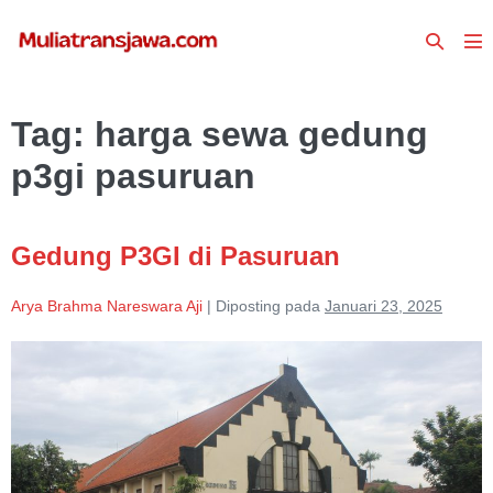
Lompat
Toggle
ke
To
Pencari
konten
Me
Tag:
harga sewa gedung
p3gi pasuruan
Gedung P3GI di Pasuruan
Arya Brahma Nareswara Aji
|
Diposting pada
Januari 23, 2025
Gedung
P3GI
di
Pasuruan