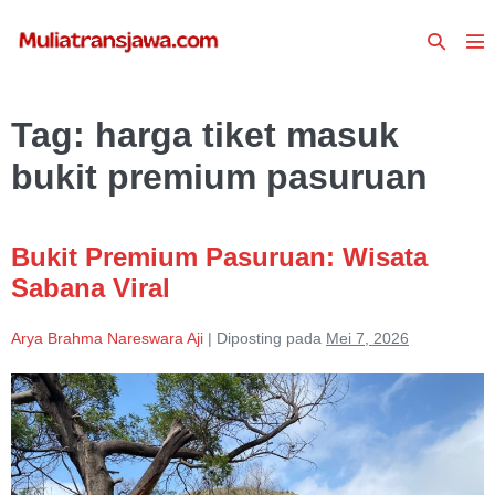
Lompat
Toggle
ke
To
Pencari
konten
Me
Tag:
harga tiket masuk
bukit premium pasuruan
Bukit Premium Pasuruan: Wisata
Sabana Viral
Arya Brahma Nareswara Aji
|
Diposting pada
Mei 7, 2026
Bukit
Premium
Pasuruan:
Wisata