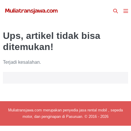
Lompat
Toggle
ke
To
Pencari
konten
Me
Ups, artikel tidak bisa
ditemukan!
Terjadi kesalahan.
Muliatransjawa.com merupakan penyedia jasa rental mobil , sepeda
motor, dan penginapan di Pasuruan. © 2016 - 2026