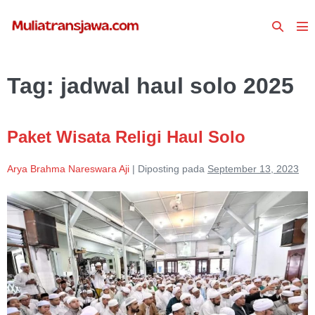
Lompat
Toggle
ke
To
Pencari
konten
Me
Tag:
jadwal haul solo 2025
Paket Wisata Religi Haul Solo
Arya Brahma Nareswara Aji
|
Diposting pada
September 13, 2023
Paket
Wisata
Religi
Haul
Solo