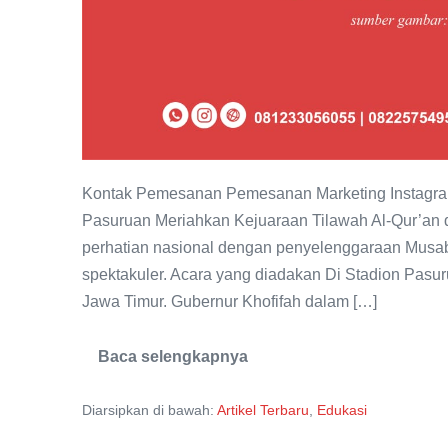
Kontak Pemesanan Pemesanan Marketing Instagram
Pasuruan Meriahkan Kejuaraan Tilawah Al-Qur’an 
perhatian nasional dengan penyelenggaraan Musaba
spektakuler. Acara yang diadakan Di Stadion Pasurua
Jawa Timur. Gubernur Khofifah dalam […]
Baca selengkapnya
Meriahkan
Kejuaraan
Tilawah
Diarsipkan di bawah:
Artikel Terbaru
,
Edukasi
Al-
Qur’an
di