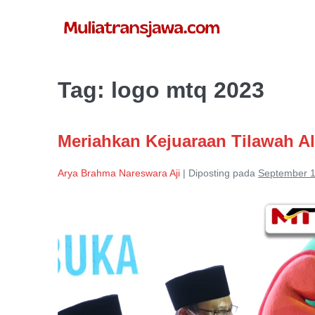
Lompat
ke
konten
Tag:
logo mtq 2023
Meriahkan Kejuaraan Tilawah A
Arya Brahma Nareswara Aji
|
Diposting pada
September 1
Meriahkan
Kejuaraan
Tilawah
Al-
Qur’an
di