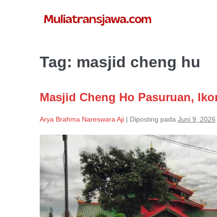
Lompat
ke
konten
Tag:
masjid cheng hu
Masjid Cheng Ho Pasuruan, Ikon
Arya Brahma Nareswara Aji
|
Diposting pada
Juni 9, 2026
Masjid
Cheng
Ho
Pasuruan,
Ikon
Wisata