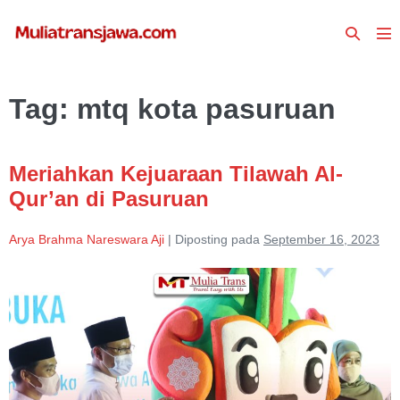
Lompat
Toggle
ke
To
Pencari
konten
Me
Tag:
mtq kota pasuruan
Meriahkan Kejuaraan Tilawah Al-
Qur’an di Pasuruan
Arya Brahma Nareswara Aji
|
Diposting pada
September 16, 2023
Meriahkan
Kejuaraan
Tilawah
Al-
Qur’an
di