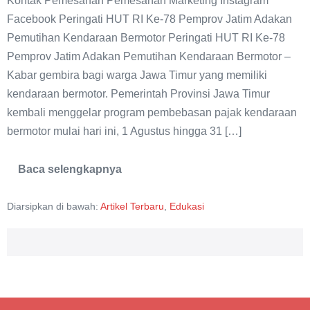
Kontak Pemesanan Pemesanan Marketing Instagram
Ke-
Facebook Peringati HUT RI Ke-78 Pemprov Jatim Adakan
78,
Pemutihan Kendaraan Bermotor Peringati HUT RI Ke-78
Pemprov
Pemprov Jatim Adakan Pemutihan Kendaraan Bermotor –
Jatim
Kabar gembira bagi warga Jawa Timur yang memiliki
Adakan
kendaraan bermotor. Pemerintah Provinsi Jawa Timur
Pemutihan
kembali menggelar program pembebasan pajak kendaraan
Kendaraan
bermotor mulai hari ini, 1 Agustus hingga 31 […]
Bermotor
Baca selengkapnya
Peringati
HUT
RI
Diarsipkan di bawah:
Artikel Terbaru
,
Edukasi
Ke-
78,
Pemprov
Jatim
Adakan
Pemutihan
Kendaraan
Bermotor