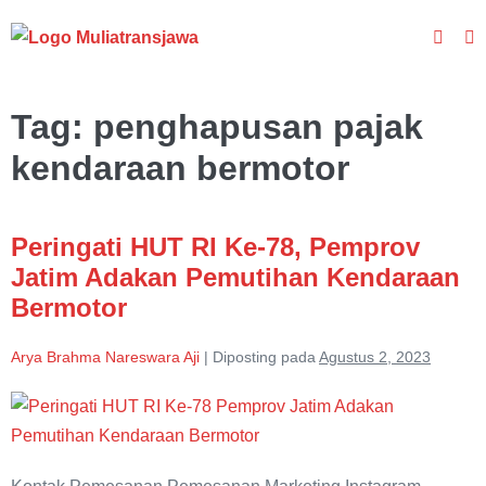
Lompat
Toggle
ke
To
Pencar
M
konten
Tag:
penghapusan pajak
kendaraan bermotor
Peringati HUT RI Ke-78, Pemprov
Jatim Adakan Pemutihan Kendaraan
Bermotor
Arya Brahma Nareswara Aji
|
Diposting pada
Agustus 2, 2023
Peringati
HUT
RI