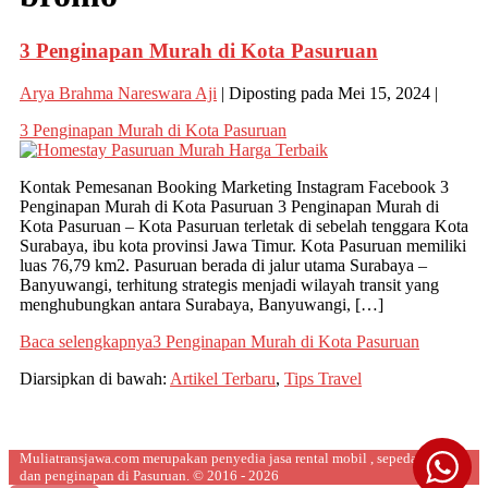
3 Penginapan Murah di Kota Pasuruan
Arya Brahma Nareswara Aji
|
Diposting pada
Mei 15, 2024
|
3 Penginapan Murah di Kota Pasuruan
Kontak Pemesanan Booking Marketing Instagram Facebook 3
Penginapan Murah di Kota Pasuruan 3 Penginapan Murah di
Kota Pasuruan – Kota Pasuruan terletak di sebelah tenggara Kota
Surabaya, ibu kota provinsi Jawa Timur. Kota Pasuruan memiliki
luas 76,79 km2. Pasuruan berada di jalur utama Surabaya –
Banyuwangi, terhitung strategis menjadi wilayah transit yang
menghubungkan antara Surabaya, Banyuwangi, […]
Baca selengkapnya
3 Penginapan Murah di Kota Pasuruan
Diarsipkan di bawah:
Artikel Terbaru
,
Tips Travel
Muliatransjawa.com merupakan penyedia jasa rental mobil , sepeda motor,
dan penginapan di Pasuruan. © 2016 - 2026