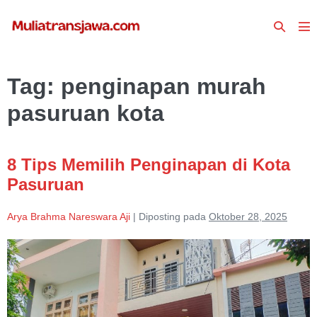
Lompat
Toggle
ke
To
Pencari
konten
Me
Tag:
penginapan murah
pasuruan kota
8 Tips Memilih Penginapan di Kota
Pasuruan
Arya Brahma Nareswara Aji
|
Diposting pada
Oktober 28, 2025
8
Tips
Memilih
Penginapan