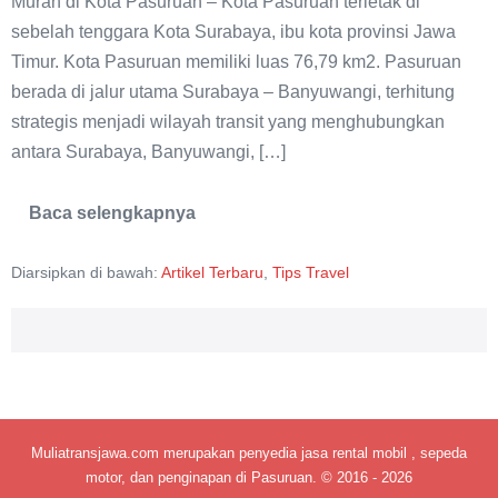
Murah di Kota Pasuruan – Kota Pasuruan terletak di
Kota
sebelah tenggara Kota Surabaya, ibu kota provinsi Jawa
Pasuruan
Timur. Kota Pasuruan memiliki luas 76,79 km2. Pasuruan
berada di jalur utama Surabaya – Banyuwangi, terhitung
strategis menjadi wilayah transit yang menghubungkan
antara Surabaya, Banyuwangi, […]
Baca selengkapnya
3
Penginapan
Murah
Diarsipkan di bawah:
Artikel Terbaru
,
Tips Travel
di
Kota
Pasuruan
Muliatransjawa.com merupakan penyedia jasa rental mobil , sepeda
motor, dan penginapan di Pasuruan. © 2016 - 2026