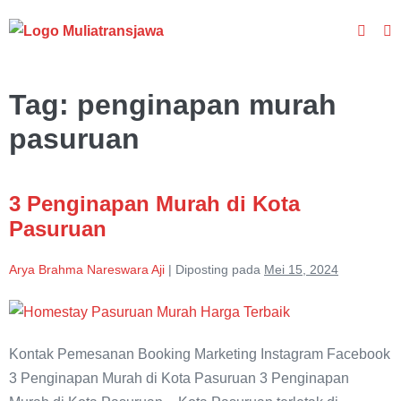
Lompat
Toggle
ke
To
Pencar
M
konten
Tag:
penginapan murah
pasuruan
3 Penginapan Murah di Kota
Pasuruan
Arya Brahma Nareswara Aji
|
Diposting pada
Mei 15, 2024
3
Penginapan
Kontak Pemesanan Booking Marketing Instagram Facebook
Murah
3 Penginapan Murah di Kota Pasuruan 3 Penginapan
di