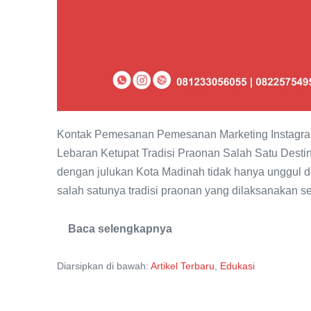
Kontak Pemesanan Pemesanan Marketing Instagram
Lebaran Ketupat Tradisi Praonan Salah Satu Desti
dengan julukan Kota Madinah tidak hanya unggul d
salah satunya tradisi praonan yang dilaksanakan set
Baca selengkapnya
Tradisi
Praonan
Salah
Diarsipkan di bawah:
Artikel Terbaru
,
Edukasi
Satu
Destinasi
Wisata
Lebaran