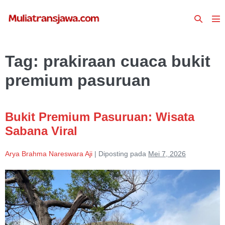
Lompat
Toggle
ke
To
Pencari
konten
Me
Tag:
prakiraan cuaca bukit
premium pasuruan
Bukit Premium Pasuruan: Wisata
Sabana Viral
Arya Brahma Nareswara Aji
|
Diposting pada
Mei 7, 2026
Bukit
Premium
Pasuruan:
Wisata