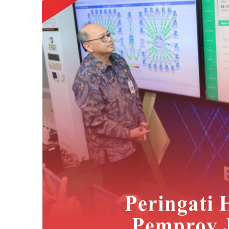
78,
Pemprov
Jatim
Adakan
Pemutihan
Kendaraan
Bermotor