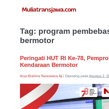
Lompat
ke
konten
Tag:
program pembebas
bermotor
Peringati HUT RI Ke-78, Pempr
Kendaraan Bermotor
Arya Brahma Nareswara Aji
|
Diposting pada
Agustus 2, 
Peringati
HUT
RI
Ke-