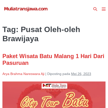
Lompat
Toggle
ke
To
Pencari
konten
Me
Tag:
Pusat Oleh-oleh
Brawijaya
Paket Wisata Batu Malang 1 Hari Dari
Pasuruan
Arya Brahma Nareswara Aji
|
Diposting pada
Mei 26, 2023
Paket
Wisata
Batu
Malang