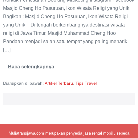
Ikon
Masjid Cheng Ho Pasuruan, Ikon Wisata Religi yang Unik
Wisata
Bagikan : Masjid Cheng Ho Pasuruan, Ikon Wisata Religi
Religi
yang Unik – Di tengah berkembangnya destinasi wisata
yang
religi di Jawa Timur, Masjid Muhammad Cheng Hoo
Unik
Pandaan menjadi salah satu tempat yang paling menarik
[…]
Baca selengkapnya
Masjid
Cheng
Ho
Diarsipkan di bawah:
Artikel Terbaru
,
Tips Travel
Pasuruan,
Ikon
Wisata
Religi
yang
Unik
Muliatransjawa.com merupakan penyedia jasa rental mobil , sepeda