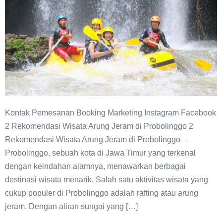
Probolinggo
Kontak Pemesanan Booking Marketing Instagram Facebook
2 Rekomendasi Wisata Arung Jeram di Probolinggo 2
Rekomendasi Wisata Arung Jeram di Probolinggo –
Probolinggo, sebuah kota di Jawa Timur yang terkenal
dengan keindahan alamnya, menawarkan berbagai
destinasi wisata menarik. Salah satu aktivitas wisata yang
cukup populer di Probolinggo adalah rafting atau arung
jeram. Dengan aliran sungai yang […]