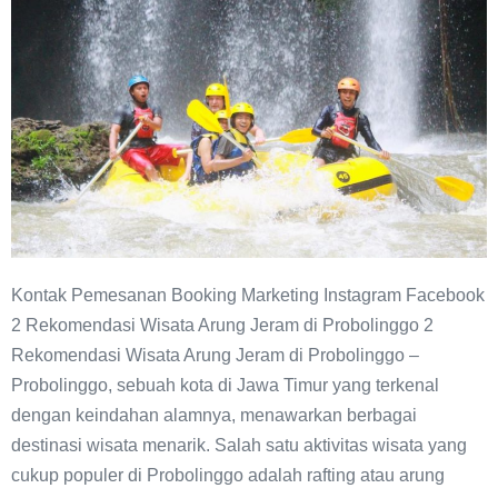
Jeram
di
Probolinggo
Kontak Pemesanan Booking Marketing Instagram Facebook
2 Rekomendasi Wisata Arung Jeram di Probolinggo 2
Rekomendasi Wisata Arung Jeram di Probolinggo –
Probolinggo, sebuah kota di Jawa Timur yang terkenal
dengan keindahan alamnya, menawarkan berbagai
destinasi wisata menarik. Salah satu aktivitas wisata yang
cukup populer di Probolinggo adalah rafting atau arung