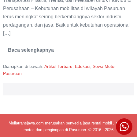
Transportasi Praktis, Hemat, dan Fleksibel untuk Individu &
Perusahaan – Kebutuhan mobilitas di wilayah Pasuruan
terus meningkat seiring berkembangnya sektor industri,
perdagangan, dan jasa. Baik untuk kebutuhan operasional
[…]
Baca selengkapnya
Sewa
Motor
Bulanan
Diarsipkan di bawah:
Artikel Terbaru
,
Edukasi
,
Sewa Motor
Pasuruan
Pasuruan
Muliatransjawa.com merupakan penyedia jasa rental mobil , sepeda
motor, dan penginapan di Pasuruan. © 2016 - 2026