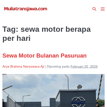
Lompat
Toggle
ke
To
Pencari
konten
Me
Tag:
sewa motor berapa
per hari
Sewa Motor Bulanan Pasuruan
Arya Brahma Nareswara Aji
|
Diposting pada
Februari 25, 2026
Sewa
Motor
Bulanan
Pasuruan