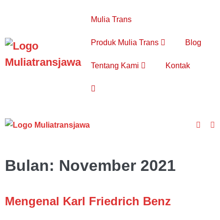
Lompat
ke
Mulia Trans
konten
Produk Mulia Trans
Blog
Tentang Kami
Kontak
Toggle
Pencarian
Toggle
To
Pencar
M
Bulan:
November 2021
Mengenal Karl Friedrich Benz