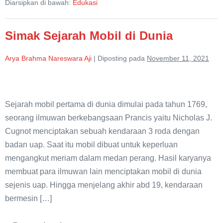
Diarsipkan di bawah:
Edukasi
di
Dunia
Simak Sejarah Mobil di Dunia
Arya Brahma Nareswara Aji
|
Diposting pada
November 11, 2021
Simak
Sejarah
Sejarah mobil pertama di dunia dimulai pada tahun 1769,
Mobil
seorang ilmuwan berkebangsaan Prancis yaitu Nicholas J.
di
Cugnot menciptakan sebuah kendaraan 3 roda dengan
Dunia
badan uap. Saat itu mobil dibuat untuk keperluan
mengangkut meriam dalam medan perang. Hasil karyanya
membuat para ilmuwan lain menciptakan mobil di dunia
sejenis uap. Hingga menjelang akhir abd 19, kendaraan
bermesin […]