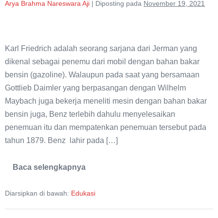
Arya Brahma Nareswara Aji
|
Diposting pada
November 19, 2021
Mengenal
Karl
Karl Friedrich adalah seorang sarjana dari Jerman yang
Friedrich
dikenal sebagai penemu dari mobil dengan bahan bakar
Benz
bensin (gazoline). Walaupun pada saat yang bersamaan
Gottlieb Daimler yang berpasangan dengan Wilhelm
Maybach juga bekerja meneliti mesin dengan bahan bakar
bensin juga, Benz terlebih dahulu menyelesaikan
penemuan itu dan mempatenkan penemuan tersebut pada
tahun 1879. Benz lahir pada […]
Baca selengkapnya
Mengenal
Karl
Friedrich
Diarsipkan di bawah:
Edukasi
Benz