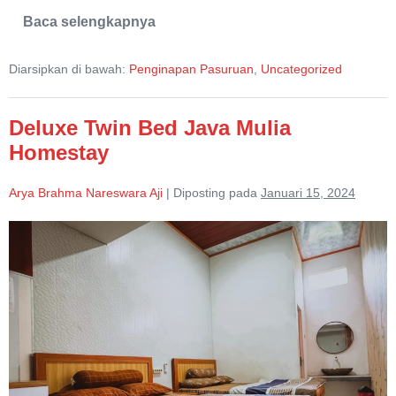
Baca selengkapnya
Java
Mulia
Homestay
Diarsipkan di bawah:
Penginapan Pasuruan
,
Uncategorized
Pasuruan
Deluxe Twin Bed Java Mulia
Homestay
Arya Brahma Nareswara Aji
|
Diposting pada
Januari 15, 2024
Deluxe
Twin
Bed
Java
Mulia
Homestay