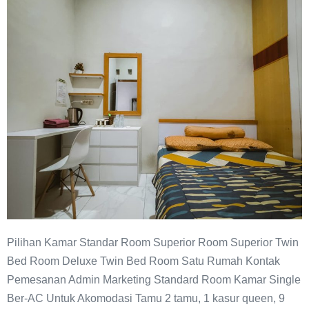
Standard
Room
Mulia
Homestay
Pilihan Kamar Standar Room Superior Room Superior Twin
Bed Room Deluxe Twin Bed Room Satu Rumah Kontak
Pemesanan Admin Marketing Standard Room Kamar Single
Ber-AC Untuk Akomodasi Tamu 2 tamu, 1 kasur queen, 9