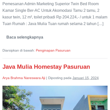
Pemesanan Admin Marketing Superior Twin Bed Room
Kamar Single Ber-AC Untuk Akomodasi Tamu 2 tamu, 2
kasur twin, 12 m², toilet pribadi Rp 204.224,- / untuk 1 malam
Tuan Rumah : Java Mulia Tuan rumah selama 2 tahun […]
Baca selengkapnya
Superior
Twin
Bed
Diarsipkan di bawah:
Penginapan Pasuruan
Room
Java
Mulia
Homestay
Java Mulia Homestay Pasuruan
Arya Brahma Nareswara Aji
|
Diposting pada
Januari 15, 2024
Java
Mulia
Homestay
Pasuruan