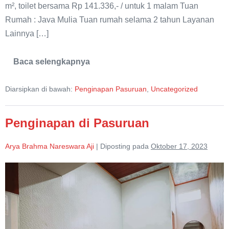
m², toilet bersama Rp 141.336,- / untuk 1 malam Tuan
Rumah : Java Mulia Tuan rumah selama 2 tahun Layanan
Lainnya […]
Baca selengkapnya
Standard
Room
Mulia
Diarsipkan di bawah:
Penginapan Pasuruan
,
Uncategorized
Homestay
Penginapan di Pasuruan
Arya Brahma Nareswara Aji
|
Diposting pada
Oktober 17, 2023
Penginapan
di
Pasuruan