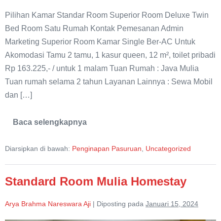
Pilihan Kamar Standar Room Superior Room Deluxe Twin
Bed Room Satu Rumah Kontak Pemesanan Admin
Marketing Superior Room Kamar Single Ber-AC Untuk
Akomodasi Tamu 2 tamu, 1 kasur queen, 12 m², toilet pribadi
Rp 163.225,- / untuk 1 malam Tuan Rumah : Java Mulia
Tuan rumah selama 2 tahun Layanan Lainnya : Sewa Mobil
dan […]
Baca selengkapnya
Superior
Room
Java
Diarsipkan di bawah:
Penginapan Pasuruan
,
Uncategorized
Mulia
Homestay
Standard Room Mulia Homestay
Arya Brahma Nareswara Aji
|
Diposting pada
Januari 15, 2024