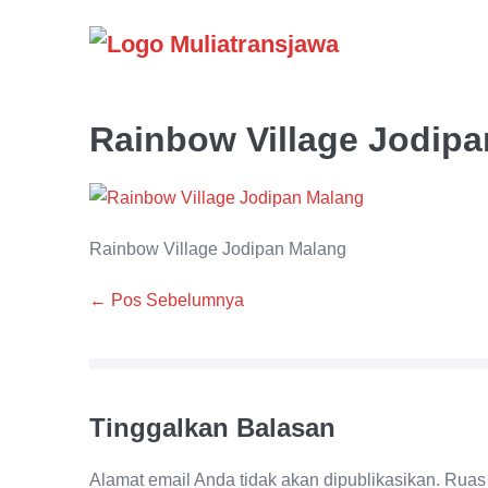
Lompat
ke
konten
Rainbow Village Jodip
Rainbow Village Jodipan Malang
Navigasi
← Pos Sebelumnya
Tulisan
Tinggalkan Balasan
Alamat email Anda tidak akan dipublikasikan.
Ruas 