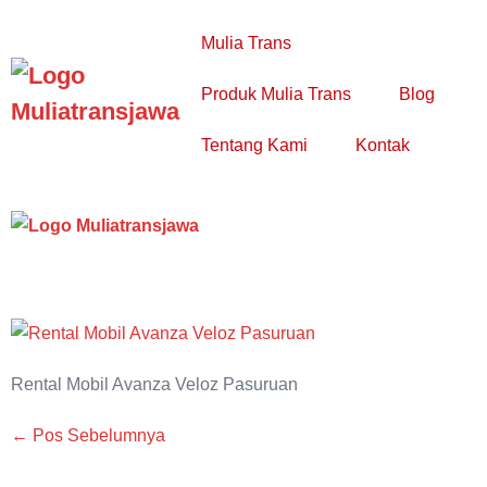
Lompat
ke
Mulia Trans
konten
Produk Mulia Trans
Blog
Togg
Tentang Kami
Kontak
Pen
Tog
T
Pen
M
Rental Mobil Avanza Veloz Pasuruan
Navigasi
← Pos Sebelumnya
Tulisan