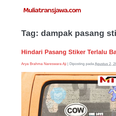
Lompat
ke
konten
Tag:
dampak pasang sti
Hindari Pasang Stiker Terlalu 
Arya Brahma Nareswara Aji
|
Diposting pada
Agustus 2, 
Hindari
Pasang
Stiker
Terlalu
Banyak
di