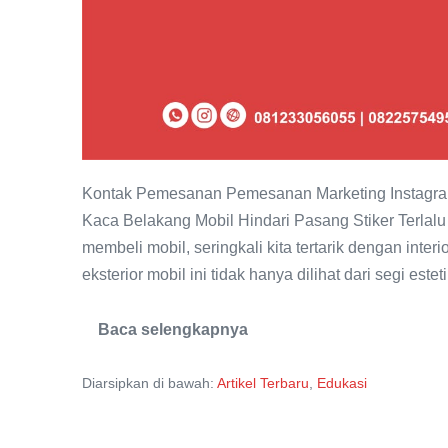
Kontak Pemesanan Pemesanan Marketing Instagram
Kaca Belakang Mobil Hindari Pasang Stiker Terlalu
membeli mobil, seringkali kita tertarik dengan interi
eksterior mobil ini tidak hanya dilihat dari segi estet
Baca selengkapnya
Hindari
Pasang
Stiker
Diarsipkan di bawah:
Artikel Terbaru
,
Edukasi
Terlalu
Banyak
di
Kaca