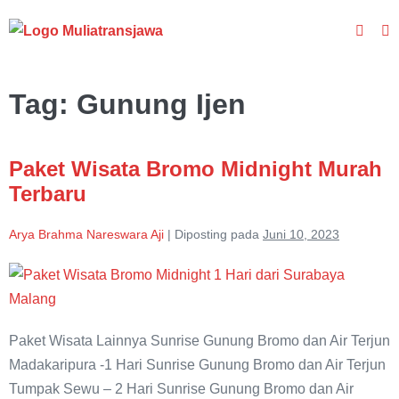
Lompat
Toggle
ke
To
Pencar
M
konten
Tag:
Gunung Ijen
Paket Wisata Bromo Midnight Murah
Terbaru
Arya Brahma Nareswara Aji
|
Diposting pada
Juni 10, 2023
Paket
Wisata
Bromo
Paket Wisata Lainnya Sunrise Gunung Bromo dan Air Terjun
Midnight
Madakaripura -1 Hari Sunrise Gunung Bromo dan Air Terjun
Murah
Tumpak Sewu – 2 Hari Sunrise Gunung Bromo dan Air
Terbaru