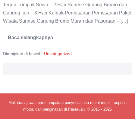
Terjun Tumpak Sewu – 2 Hari Sunrise Gunung Bromo dan
Gunung Ijen – 3 Hari Kontak Pemesanan Pemesanan Paket
Wisata Sunrise Gunung Bromo Murah dari Pasuruan – […]
Baca selengkapnya
Paket
Wisata
Bromo
Diarsipkan di bawah:
Uncategorized
Midnight
Murah
Terbaru
Muliatransjawa.com merupakan penyedia jasa rental mobil , sepeda
motor, dan penginapan di Pasuruan. © 2016 - 2026