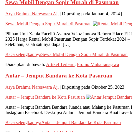
Sewa Mobil Dengan Sopir Murah di Pasuruan
Arya Brahma Nareswara Aji
|
Diposting pada
Januari 4, 2024
|
Sewa Mobil Dengan Sopir Murah di Pasuruan
Pilihan Unit Xenia Facelift Avanza Veloz Innova Reborn Hiace E
2025 Harga Rental Mobil Pasuruan Dengan Sopir Terdekat 2024 – S
kelebihan, salah satunya dapat […]
Baca selengkapnya
Sewa Mobil Dengan Sopir Murah di Pasuruan
Diarsipkan di bawah:
Artikel Terbaru
,
Promo Muliatransjawa
Antar – Jemput Bandara ke Kota Pasuruan
Arya Brahma Nareswara Aji
|
Diposting pada
Oktober 25, 2023
|
Antar – Jemput Bandara ke Kota Pasuruan
Antar – Jemput Bandara Bandara Juanda atau Malang ke Pasuruan 
Instagram Facebook Deskripsi Antar – Jemput Bandara Buat traveller,
Baca selengkapnya
Antar – Jemput Bandara ke Kota Pasuruan