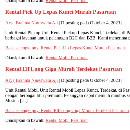
Diarsipkan di bawah:
Rental Mobil Pasuruan
Rental Pick Up Lepas Kunci Murah Pasuruan
Arya Brahma Nareswara Aji
|
Diposting pada
Oktober 4, 2023
|
Unit Rental Pickup Unit Rental Pickup Lepas Kunci, Terdekat, di 
berbagai layanan untuk pelanggan B2C dan B2B. Kami menerima pak
Baca selengkapnya
Rental Pick Up Lepas Kunci Murah Pasuruan
Diarsipkan di bawah:
Rental Mobil Pasuruan
Rental Elf Long Giga Murah Terdekat Pasuruan
Arya Brahma Nareswara Aji
|
Diposting pada
Oktober 4, 2023
|
Unit Rental Mobil Unit Rental Mobil Lepas Kunci, Terdekat, di P
dengan berbagai fitur premium. Pelanggan dapat memilih minibus
Mesin : […]
Baca selengkapnya
Rental Elf Long Giga Murah Terdekat Pasuruan
Diarsipkan di bawah:
Rental Mobil Pasuruan