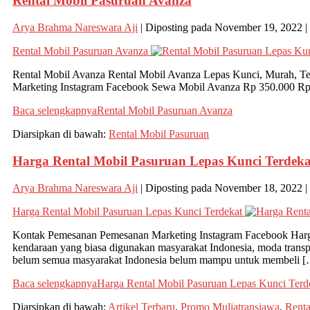
Rental Mobil Pasuruan Avanza
Arya Brahma Nareswara Aji
|
Diposting pada
November 19, 2022
|
Rental Mobil Pasuruan Avanza
Rental Mobil Avanza Rental Mobil Avanza Lepas Kunci, Murah, Te
Marketing Instagram Facebook Sewa Mobil Avanza Rp 350.000 Rp 
Baca selengkapnya
Rental Mobil Pasuruan Avanza
Diarsipkan di bawah:
Rental Mobil Pasuruan
Harga Rental Mobil Pasuruan Lepas Kunci Terdeka
Arya Brahma Nareswara Aji
|
Diposting pada
November 18, 2022
|
Harga Rental Mobil Pasuruan Lepas Kunci Terdekat
Kontak Pemesanan Pemesanan Marketing Instagram Facebook Harga 
kendaraan yang biasa digunakan masyarakat Indonesia, moda trans
belum semua masyarakat Indonesia belum mampu untuk membeli 
Baca selengkapnya
Harga Rental Mobil Pasuruan Lepas Kunci Terd
Diarsipkan di bawah:
Artikel Terbaru
,
Promo Muliatransjawa
,
Renta