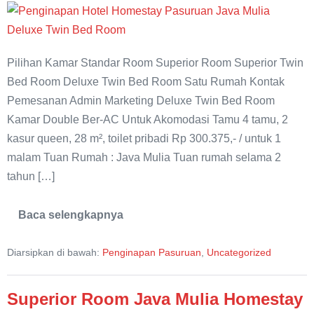
Deluxe
Twin
Bed
Pilihan Kamar Standar Room Superior Room Superior Twin
Java
Bed Room Deluxe Twin Bed Room Satu Rumah Kontak
Mulia
Pemesanan Admin Marketing Deluxe Twin Bed Room
Homestay
Kamar Double Ber-AC Untuk Akomodasi Tamu 4 tamu, 2
kasur queen, 28 m², toilet pribadi Rp 300.375,- / untuk 1
malam Tuan Rumah : Java Mulia Tuan rumah selama 2
tahun […]
Baca selengkapnya
Deluxe
Twin
Bed
Diarsipkan di bawah:
Penginapan Pasuruan
,
Uncategorized
Java
Mulia
Homestay
Superior Room Java Mulia Homestay