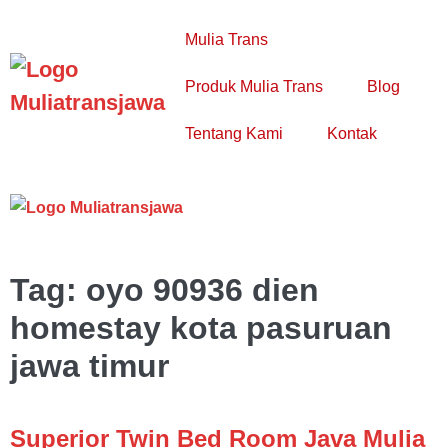
Lompat
ke
Mulia Trans
konten
Produk Mulia Trans
Blog
Togg
Tentang Kami
Kontak
Pen
Tog
T
Pen
M
Tag:
oyo 90936 dien
homestay kota pasuruan
jawa timur
Superior Twin Bed Room Java Mulia