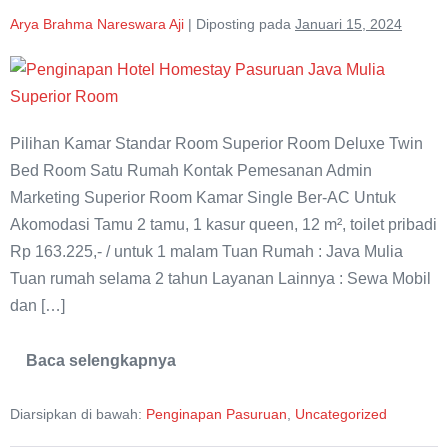
Arya Brahma Nareswara Aji
|
Diposting pada
Januari 15, 2024
Superior
Room
Java
Pilihan Kamar Standar Room Superior Room Deluxe Twin
Mulia
Bed Room Satu Rumah Kontak Pemesanan Admin
Homestay
Marketing Superior Room Kamar Single Ber-AC Untuk
Akomodasi Tamu 2 tamu, 1 kasur queen, 12 m², toilet pribadi
Rp 163.225,- / untuk 1 malam Tuan Rumah : Java Mulia
Tuan rumah selama 2 tahun Layanan Lainnya : Sewa Mobil
dan […]
Baca selengkapnya
Superior
Room
Java
Diarsipkan di bawah:
Penginapan Pasuruan
,
Uncategorized
Mulia
Homestay