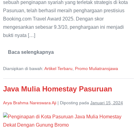
sebuah penginapan syariah yang terletak strategis di kota
Syariah
Pasuruan, telah berhasil meraih penghargaan prestisius
Booking.com Travel Award 2025. Dengan skor
mengesankan sebesar 9.3/10, penghargaan ini menjadi
bukti nyata […]
Baca selengkapnya
Traveller
Review
Awward
Diarsipkan di bawah:
Artikel Terbaru
,
Promo Muliatransjawa
2025,
Java
Mulia
Homestay
Java Mulia Homestay Pasuruan
Syariah
Arya Brahma Nareswara Aji
|
Diposting pada
Januari 15, 2024
Java
Mulia
Homestay