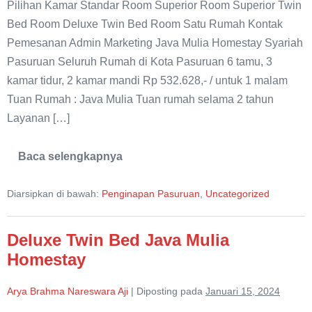
Pilihan Kamar Standar Room Superior Room Superior Twin
Pasuruan
Bed Room Deluxe Twin Bed Room Satu Rumah Kontak
Pemesanan Admin Marketing Java Mulia Homestay Syariah
Pasuruan Seluruh Rumah di Kota Pasuruan 6 tamu, 3
kamar tidur, 2 kamar mandi Rp 532.628,- / untuk 1 malam
Tuan Rumah : Java Mulia Tuan rumah selama 2 tahun
Layanan […]
Baca selengkapnya
Java
Mulia
Homestay
Diarsipkan di bawah:
Penginapan Pasuruan
,
Uncategorized
Pasuruan
Deluxe Twin Bed Java Mulia
Homestay
Arya Brahma Nareswara Aji
|
Diposting pada
Januari 15, 2024