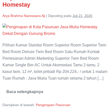
Homestay
Arya Brahma Nareswara Aji
|
Diposting pada
Juli 21, 2026
Superior
Twin
Bed
Pilihan Kamar Standar Room Superior Room Superior Twin
Room
Bed Room Deluxe Twin Bed Room Satu Rumah Kontak
Java
Pemesanan Admin Marketing Superior Twin Bed Room
Mulia
Kamar Single Ber-AC Untuk Akomodasi Tamu 2 tamu, 2
Homestay
kasur twin, 12 m², toilet pribadi Rp 204.224,- / untuk 1 malam
Tuan Rumah : Java Mulia Tuan rumah selama 2 tahun […]
Baca selengkapnya
Superior
Twin
Bed
Diarsipkan di bawah:
Penginapan Pasuruan
Room
Java