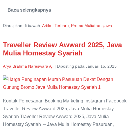
Baca selengkapnya
Java
Mulia
Homestay
Diarsipkan di bawah:
Artikel Terbaru
,
Promo Muliatransjawa
Raih
Skor
8.9/10
Traveller
Traveller Review Awward 2025, Java
Review
Award
Mulia Homestay Syariah
2026
Arya Brahma Nareswara Aji
|
Diposting pada
Januari 15, 2025
Traveller
Review
Awward
Kontak Pemesanan Booking Marketing Instagram Facebook
2025,
Traveller Review Awward 2025, Java Mulia Homestay
Java
Syariah Traveller Review Awward 2025, Java Mulia
Mulia
Homestay Syariah – Java Mulia Homestay Pasuruan,
Homestay