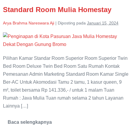
Standard Room Mulia Homestay
Arya Brahma Nareswara Aji
|
Diposting pada
Januari 15, 2024
Standard
Room
Mulia
Pilihan Kamar Standar Room Superior Room Superior Twin
Homestay
Bed Room Deluxe Twin Bed Room Satu Rumah Kontak
Pemesanan Admin Marketing Standard Room Kamar Single
Ber-AC Untuk Akomodasi Tamu 2 tamu, 1 kasur queen, 9
m², toilet bersama Rp 141.336,- / untuk 1 malam Tuan
Rumah : Java Mulia Tuan rumah selama 2 tahun Layanan
Lainnya […]
Baca selengkapnya
Standard
Room