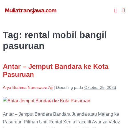
Lompat
Toggle
ke
To
Pencar
konten
M
Tag:
rental mobil bangil
pasuruan
Antar – Jemput Bandara ke Kota
Pasuruan
Arya Brahma Nareswara Aji
|
Diposting pada
Oktober 25, 2023
Antar
–
Antar – Jemput Bandara Bandara Juanda atau Malang ke
Jemput
Pasuruan Pilihan Unit Rental Xenia Facelift Avanza Veloz
Bandara