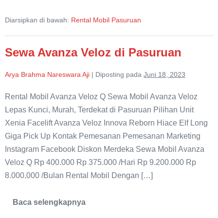
Mobil
Avanza
Diarsipkan di bawah:
Rental Mobil Pasuruan
Baru
di
Pasuruan
Sewa Avanza Veloz di Pasuruan
Arya Brahma Nareswara Aji
|
Diposting pada
Juni 18, 2023
Rental Mobil Avanza Veloz Q Sewa Mobil Avanza Veloz
Lepas Kunci, Murah, Terdekat di Pasuruan Pilihan Unit
Xenia Facelift Avanza Veloz Innova Reborn Hiace Elf Long
Giga Pick Up Kontak Pemesanan Pemesanan Marketing
Instagram Facebook Diskon Merdeka Sewa Mobil Avanza
Veloz Q Rp 400.000 Rp 375.000 /Hari Rp 9.200.000 Rp
8.000.000 /Bulan Rental Mobil Dengan […]
Baca selengkapnya
Sewa
Avanza