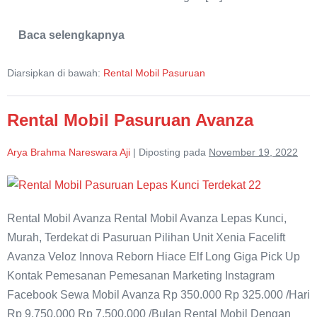
Baca selengkapnya
Rental
Mobil
Innova
Diarsipkan di bawah:
Rental Mobil Pasuruan
Reborn
Lepas
Kunci
di
Rental Mobil Pasuruan Avanza
Pasuruan
Arya Brahma Nareswara Aji
|
Diposting pada
November 19, 2022
Rental
Mobil
Rental Mobil Avanza Rental Mobil Avanza Lepas Kunci,
Pasuruan
Murah, Terdekat di Pasuruan Pilihan Unit Xenia Facelift
Avanza
Avanza Veloz Innova Reborn Hiace Elf Long Giga Pick Up
Kontak Pemesanan Pemesanan Marketing Instagram
Facebook Sewa Mobil Avanza Rp 350.000 Rp 325.000 /Hari
Rp 9.750.000 Rp 7.500.000 /Bulan Rental Mobil Dengan