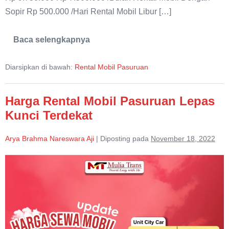
Sopir Rp 500.000 /Hari Rental Mobil Libur […]
Baca selengkapnya
Rental
Mobil
Pasuruan
Diarsipkan di bawah:
Rental Mobil Pasuruan
Avanza
Harga Rental Mobil Pasuruan Lepas
Kunci Terdekat
Arya Brahma Nareswara Aji
|
Diposting pada
November 18, 2022
Harga
Rental
Mobil
Pasuruan
Lepas