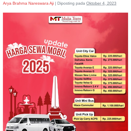
Arya Brahma Nareswara Aji
|
Diposting pada
Oktober 4, 2023
Rental
Mobil
Pasuruan
Murah
Terdekat
Lepas
Kunci