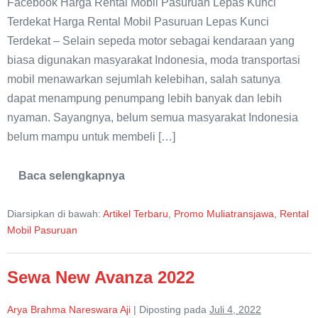
Facebook Harga Rental Mobil Pasuruan Lepas Kunci
Terdekat Harga Rental Mobil Pasuruan Lepas Kunci
Terdekat – Selain sepeda motor sebagai kendaraan yang
biasa digunakan masyarakat Indonesia, moda transportasi
mobil menawarkan sejumlah kelebihan, salah satunya
dapat menampung penumpang lebih banyak dan lebih
nyaman. Sayangnya, belum semua masyarakat Indonesia
belum mampu untuk membeli […]
Baca selengkapnya
Harga
Rental
Mobil
Diarsipkan di bawah:
Artikel Terbaru
,
Promo Muliatransjawa
,
Rental
Pasuruan
Lepas
Mobil Pasuruan
Kunci
Terdekat
Sewa New Avanza 2022
Arya Brahma Nareswara Aji
|
Diposting pada
Juli 4, 2022