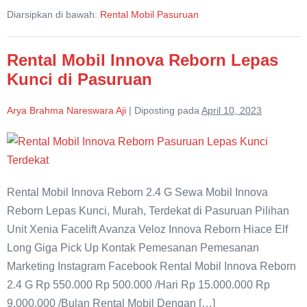
Veloz
Diarsipkan di bawah:
Rental Mobil Pasuruan
di
Pasuruan
Rental Mobil Innova Reborn Lepas
Kunci di Pasuruan
Arya Brahma Nareswara Aji
|
Diposting pada
April 10, 2023
Rental
Mobil
Innova
Rental Mobil Innova Reborn 2.4 G Sewa Mobil Innova
Reborn
Reborn Lepas Kunci, Murah, Terdekat di Pasuruan Pilihan
Lepas
Unit Xenia Facelift Avanza Veloz Innova Reborn Hiace Elf
Kunci
Long Giga Pick Up Kontak Pemesanan Pemesanan
di
Marketing Instagram Facebook Rental Mobil Innova Reborn
Pasuruan
2.4 G Rp 550.000 Rp 500.000 /Hari Rp 15.000.000 Rp
9.000.000 /Bulan Rental Mobil Dengan […]