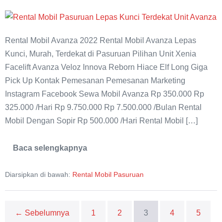
Sewa
New
Rental Mobil Avanza 2022 Rental Mobil Avanza Lepas
Avanza
Kunci, Murah, Terdekat di Pasuruan Pilihan Unit Xenia
2022
Facelift Avanza Veloz Innova Reborn Hiace Elf Long Giga
Pick Up Kontak Pemesanan Pemesanan Marketing
Instagram Facebook Sewa Mobil Avanza Rp 350.000 Rp
325.000 /Hari Rp 9.750.000 Rp 7.500.000 /Bulan Rental
Mobil Dengan Sopir Rp 500.000 /Hari Rental Mobil […]
Baca selengkapnya
Sewa
New
Avanza
Diarsipkan di bawah:
Rental Mobil Pasuruan
2022
← Sebelumnya
1
2
3
4
5