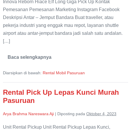
Innova Reborn Hiace Elf Long Giga Pick Up Kontak
ke
Pemesanan Pemesanan Marketing Instagram Facebook
Kota
Deskripsi Antar – Jemput Bandara Buat traveller, atau
Pasuruan
pekerja industri yang enggak mau repot, layanan shuttle
airport atau antar-jemput bandara jadi salah satu andalan.
[…]
Baca selengkapnya
Antar
–
Jemput
Diarsipkan di bawah:
Rental Mobil Pasuruan
Bandara
ke
Kota
Pasuruan
Rental Pick Up Lepas Kunci Murah
Pasuruan
Arya Brahma Nareswara Aji
|
Diposting pada
Oktober 4, 2023
Unit Rental Pickup Unit Rental Pickup Lepas Kunci,