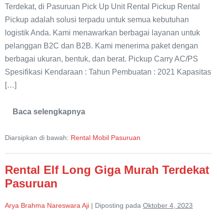
Terdekat, di Pasuruan Pick Up Unit Rental Pickup Rental
Pickup adalah solusi terpadu untuk semua kebutuhan
logistik Anda. Kami menawarkan berbagai layanan untuk
pelanggan B2C dan B2B. Kami menerima paket dengan
berbagai ukuran, bentuk, dan berat. Pickup Carry AC/PS
Spesifikasi Kendaraan : Tahun Pembuatan : 2021 Kapasitas
[…]
Baca selengkapnya
Rental
Pick
Up
Diarsipkan di bawah:
Rental Mobil Pasuruan
Lepas
Kunci
Murah
Pasuruan
Rental Elf Long Giga Murah Terdekat
Pasuruan
Arya Brahma Nareswara Aji
|
Diposting pada
Oktober 4, 2023