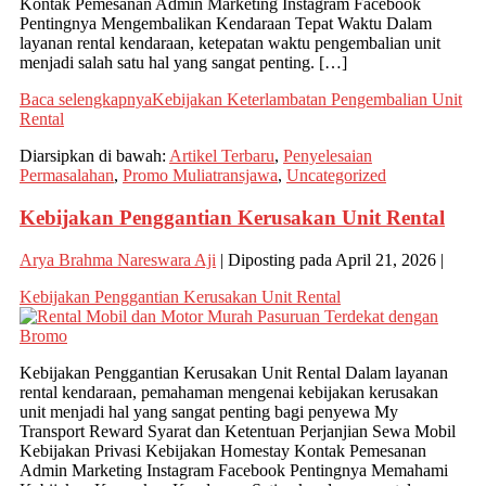
Kontak Pemesanan Admin Marketing Instagram Facebook
Pentingnya Mengembalikan Kendaraan Tepat Waktu Dalam
layanan rental kendaraan, ketepatan waktu pengembalian unit
menjadi salah satu hal yang sangat penting. […]
Baca selengkapnya
Kebijakan Keterlambatan Pengembalian Unit
Rental
Diarsipkan di bawah:
Artikel Terbaru
,
Penyelesaian
Permasalahan
,
Promo Muliatransjawa
,
Uncategorized
Kebijakan Penggantian Kerusakan Unit Rental
Arya Brahma Nareswara Aji
|
Diposting pada
April 21, 2026
|
Kebijakan Penggantian Kerusakan Unit Rental
Kebijakan Penggantian Kerusakan Unit Rental Dalam layanan
rental kendaraan, pemahaman mengenai kebijakan kerusakan
unit menjadi hal yang sangat penting bagi penyewa My
Transport Reward Syarat dan Ketentuan Perjanjian Sewa Mobil
Kebijakan Privasi Kebijakan Homestay Kontak Pemesanan
Admin Marketing Instagram Facebook Pentingnya Memahami