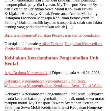
untuk memberikan rasa aman dan kepastian bagi pelanggan
maupun pihak penyedia layanan. My Transport Reward Syarat
dan Ketentuan Perjanjian Sewa Mobil Kebijakan Privasi
Kebijakan Homestay Kontak Pemesanan Admin Marketing
Instagram Facebook Mengapa Kebijakan Pembayaran Itu
Penting? Dalam memilih layanan transportasi, salah satu faktor
penting yang perlu diperhatikan adalah […]
Baca selengkapnya
Kebijakan Pembayaran Rental Kendaraan
Diarsipkan di bawah:
Artikel Terbaru
,
Harga dan Ketersediaan
,
Promo Muliatransjawa
Kebijakan Keterlambatan Pengembalian Unit
Rental
Arya Brahma Nareswara Aji
|
Diposting pada
April 21, 2026
|
Kebijakan Keterlambatan Pengembalian Unit Rental
Kebijakan Keterlambatan Pengembalian Unit Rental Kebijakan
denda keterlambatan pengembalian unit, baik untuk sewa motor
maupun mobil. My Transport Reward Syarat dan Ketentuan
Perjanjian Sewa Mobil Kebijakan Privasi Kebijakan Homestay