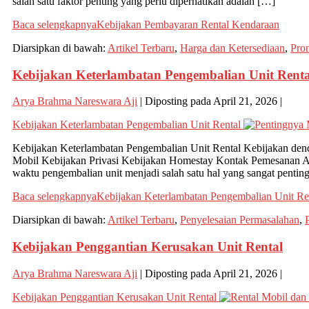
salah satu faktor penting yang perlu diperhatikan adalah […]
Baca selengkapnya
Kebijakan Pembayaran Rental Kendaraan
Diarsipkan di bawah:
Artikel Terbaru
,
Harga dan Ketersediaan
,
Pro
Kebijakan Keterlambatan Pengembalian Unit Renta
Arya Brahma Nareswara Aji
|
Diposting pada
April 21, 2026
|
Kebijakan Keterlambatan Pengembalian Unit Rental
Kebijakan Keterlambatan Pengembalian Unit Rental Kebijakan dend
Mobil Kebijakan Privasi Kebijakan Homestay Kontak Pemesanan A
waktu pengembalian unit menjadi salah satu hal yang sangat pentin
Baca selengkapnya
Kebijakan Keterlambatan Pengembalian Unit Re
Diarsipkan di bawah:
Artikel Terbaru
,
Penyelesaian Permasalahan
,
Kebijakan Penggantian Kerusakan Unit Rental
Arya Brahma Nareswara Aji
|
Diposting pada
April 21, 2026
|
Kebijakan Penggantian Kerusakan Unit Rental