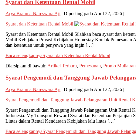
Syarat dan Ketentuan Rental Mobil
Arya Brahma Nareswara Aji
|
Diposting pada
April 22, 2026
|
Syarat dan Ketentuan Rental Mobil
Syarat dan Ketentuan Rental Mobil Silahkan baca syarat dan keten
Mobil Kebijakan Privasi Kebijakan Homestay Kontak Pemesa
dan ketentuan untuk penyewa yang ingin […]
Baca selengkapnya
Syarat dan Ketentuan Rental Mobil
Diarsipkan di bawah:
Artikel Terbaru
,
Pemesanan
,
Promo Muliatran
Syarat Pengemudi dan Tanggung Jawab Pelanggar
Arya Brahma Nareswara Aji
|
Diposting pada
April 22, 2026
|
Syarat Pengemudi dan Tanggung Jawab Pelanggaran Unit Rental K
Syarat Pengemudi dan Tanggung Jawab Pelanggaran Unit Rental Ken
Indonesia. My Transport Reward Syarat dan Ketentuan Perjanjian
Lintas dalam Rental Kendaraan Kebijakan lalu lintas […]
Baca selengkapnya
Syarat Pengemudi dan Tanggung Jawab Pelangg