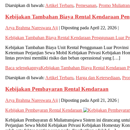
Diarsipkan di bawah:
Artikel Terbaru
,
Pemesanan
,
Promo Muliatran
Kebijakan Tambahan Biaya Rental Kendaraan Pen
Arya Brahma Nareswara Aji
|
Diposting pada
April 22, 2026
|
Kebijakan Tambahan Biaya Rental Kendaraan Penggunaan Luar Pr
Kebijakan Tambahan Biaya Unit Rental Penggunaan Luar Provinsi 
Ketentuan Perjanjian Sewa Mobil Kebijakan Privasi Kebijakan 
lintas provinsi memiliki risiko dan beban operasional yang […]
Baca selengkapnya
Kebijakan Tambahan Biaya Rental Kendaraan P
Diarsipkan di bawah:
Artikel Terbaru
,
Harga dan Ketersediaan
,
Pro
Kebijakan Pembayaran Rental Kendaraan
Arya Brahma Nareswara Aji
|
Diposting pada
April 21, 2026
|
Kebijakan Pembayaran Rental Kendaraan
Kebijakan Pembayaran di Muliatransjawa Sistem ini dirancang unt
Perjanjian Sewa Mobil Kebijakan Privasi Kebijakan Homestay Kon